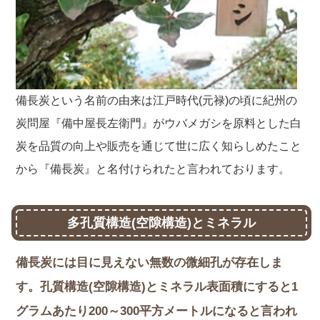
備長炭という名前の由来は江戸時代(元禄)の頃に紀州の
炭問屋『備中屋長左衛門』がウバメガシを原料とした白
炭を品質の向上や販売を通じて世に広く知らしめたこと
から『備長炭』と名付けられたと言われております。
多孔質構造(空隙構造)とミネラル
備長炭には目に見えない無数の微細孔が存在しま
す。孔質構造(空隙構造)とミネラル表面積にすると1
グラムあたり200～300平方メートルになると言われ