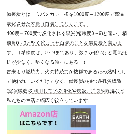
備長炭とは、ウバメガシ、樫を1000度～1200度で高温
炭化させた木炭（白炭）になります。
400度～700度で炭化される黒炭(精練度3～9)と違い、精
練度0～3と堅く締まった白炭のことを備長炭と言いま
す。（精錬度は、0～9まであり、数字が低いほど電気抵
抗が少なく、堅くなる傾向にある。）
古来より燃焼力、火の持続力が抜群であるため燃料とし
て使われているだけでなく、備長炭の持つ多孔質構造
(空隙構造)を利用して水の浄化や炊飯、消臭や除湿など
私たちの生活に幅広く役立っています。