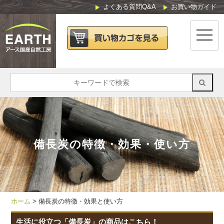
よくある質問Q&A
お買い物ガイド
toggle
naviga
備長炭の特徴・効果・使い方
ホーム
>
備長炭の特徴・効果と使い方
生活に役立つ「備長炭」の商品はこちら！