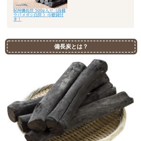
紀州備長炭 500g入り（高級
ウバメガシ白炭 ）巾着袋付
き！
備長炭とは？