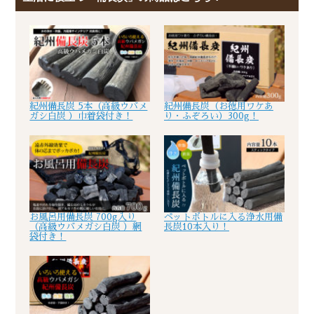
紀州備長炭 5本（高級ウバメ
紀州備長炭（お徳用ワケあ
ガシ白炭 ）巾着袋付き！
り・ふぞろい）300g！
お風呂用備長炭 700g入り
ペットボトルに入る浄水用備
（高級ウバメガシ白炭 ）網
長炭10本入り！
袋付き！