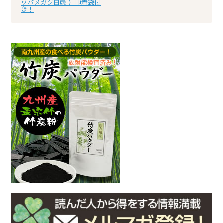
ウバメガシ白炭 ）巾着袋付
き！