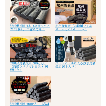
紀州備長炭 5本（高級ウバメ
紀州備長炭（お徳用ワケあ
ガシ白炭 ）巾着袋付き！
り・ふぞろい）300g！
お風呂用備長炭 700g入り
ペットボトルに入る浄水用備
（高級ウバメガシ白炭 ）網
長炭10本入り！
袋付き！
紀州備長炭 500g入り（高級