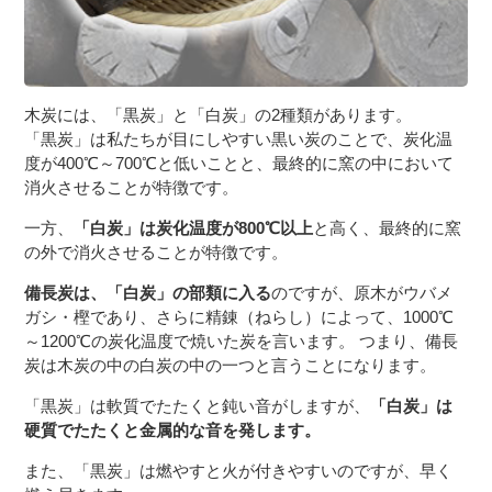
木炭には、「黒炭」と「白炭」の2種類があります。
「黒炭」は私たちが目にしやすい黒い炭のことで、炭化温
度が400℃～700℃と低いことと、最終的に窯の中において
消火させることが特徴です。
一方、
「白炭」は炭化温度が800℃以上
と高く、最終的に窯
の外で消火させることが特徴です。
備長炭は、「白炭」の部類に入る
のですが、原木がウバメ
ガシ・樫であり、さらに精錬（ねらし）によって、1000℃
～1200℃の炭化温度で焼いた炭を言います。 つまり、備長
炭は木炭の中の白炭の中の一つと言うことになります。
「黒炭」は軟質でたたくと鈍い音がしますが、
「白炭」は
硬質でたたくと金属的な音を発します。
また、「黒炭」は燃やすと火が付きやすいのですが、早く